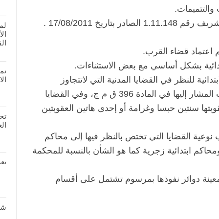
والتتميمات.
بتاريخ 17/08/2011 .
لم
ال
الق
 اعتماد قضاء القرب.
بتدائية بشكل أساسي مع بعض الاستثناءات.
نم
دائية للنظر في القضايا المدنية التي لاتتجاوز
الا
20.000درهم،وأيضا في قضايا المخالفات المشار إليها في المادة 396 ق م ج، وفي القضايا
قوبتها سنتين حبسا وغرامة أو إحدى هاتين العقوبتين
تحم
العد
 نوعية القضايا التي تختص بالنظر فيها إلى محاكم
 ومحاكم ابتدائية زجرية كما هو الشأن بالنسبة للمحكمة
تعر
عينة دوائر نفوذها بمرسوم تشتمل على أقسام
شر