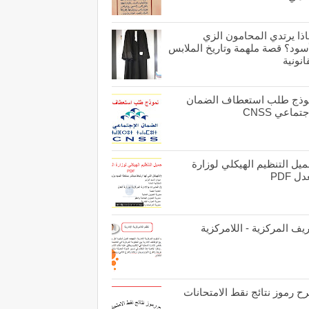
اذا يرتدي المحامون الزي
أسود؟ قصة ملهمة وتاريخ الملابس
انونية
وذج طلب استعطاف الضمان
جتماعي CNSS
يل التنظيم الهيكلي لوزارة
ل PDF
يف المركزية - اللامركزية
ح رموز نتائج نقط الامتحانات