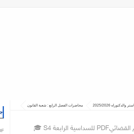
محاضرات الفصل الرابع : شعبة القانون
جم
سية الرابعة S4
PDF نما