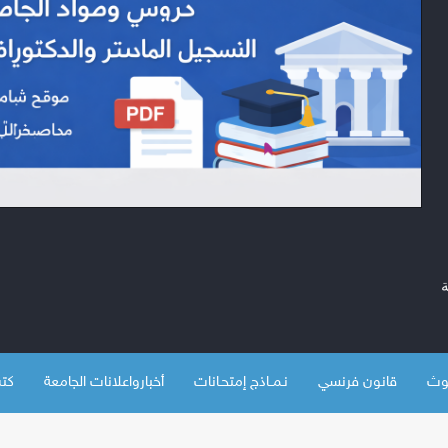
قانون فرنسي
نـمــاذج إمتحـانات
أخبارواعلانات الجامعة
كتب