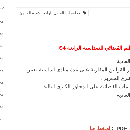
كتب
محاضرات الفصل الرابع : شعبة القانون
مح
مح
مح
م القضائي للسداسية الرابعة S4
مح
لعادية
 القوانين المقارنة على عدة مبادی اساسية تعتبر
مح
مشرع المغربي.
مح
ت القضائية على المحاور الكبرى التالية :
مح
لعادية
مح
نـم
P
:
اضغط هنا