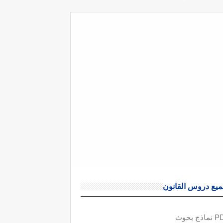
يع دروس القانون
ذج بحوث