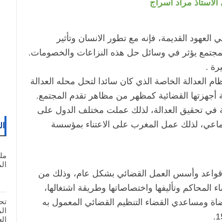
لاستاذ مراد أسراج
 العهود القديمة، فإنه مع تطور الانسان وتأثير
المجتمع يؤثر في وسائل حل هذه النزاعات والخصومات.
رة .
م العدالة الخاصة الذي كان سائدا لتحل محله العدالة
طة أجهزتها القضائية كمظهر من مظاهر تقدم المجتمع.
ة في تحقيق العدالة، لذلك عملت مختلف الدول على
جتماعي، لذلك عمل المغرب على الاعتناء بمؤسسة
ال
مل
المغ
ظم قواعد وأسس العمل القضائي بشكل عام، وذلك من
اء المحاكم وتأليفها واختصاصاتها وطريقة اشتغالها،
ضاة ومساعدي القضاء التنظيم القضائي المعمول به
تح
ال