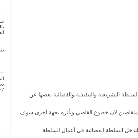
شر
بال
الع
طل
ال
27
سلطة التشريعية والتنفيذية والقضائية بعضها عن
لمتقاضين لان خضوع القاضي وتأثره بجهة أخرى سوف
تدخل السلطة القضائية في أعمال السلطة