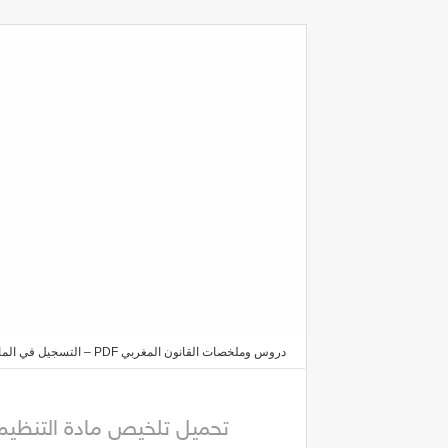
دروس وملخصات القانون المغربي PDF – التسجيل في الماستر والدكتوراه 2025/2026
تلخيص مادة التنظيم القضائيPDF للسداسية الرابعة S4
تحميل تلخيص مادة التنظيم القضائيPDF للسدا