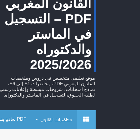
القانون المغربي
PDF – التسجيل
في الماستر
والدكتوراه
2025/2026
موقع تعليمي متخصص في دروس وملخصات
القانون المغربي PDF، محاضرات S1 إلى S6،
نماذج امتحانات، شروحات مبسطة وإعلانات رسمية
لطلبة الحقوق،التسجيل في الماستر والدكتوراه.
PDF نماذج بحوث
محاضرات القانون