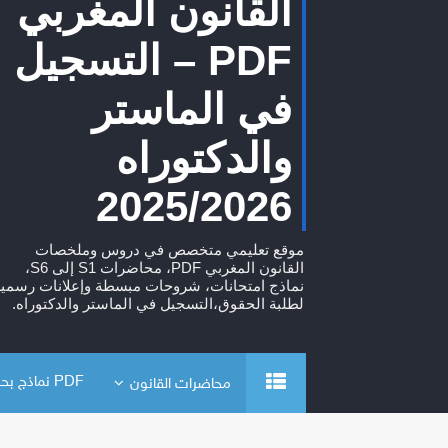
القانون المغربي
PDF – التسجيل
في الماستر
والدكتوراه
2025/2026
موقع تعليمي متخصص في دروس وملخصات
القانون المغربي PDF، محاضرات S1 إلى S6،
نماذج امتحانات، شروحات مبسطة وإعلانات رسمية
لطلبة الحقوق،التسجيل في الماستر والدكتوراه.
PDF نماذج بحوث
محاضرات القانون