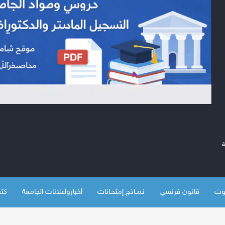
قانون فرنسي
نـمــاذج إمتحـانات
أخبارواعلانات الجامعة
كتب