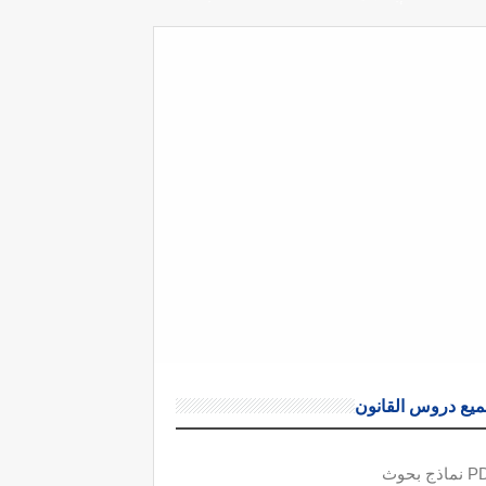
يع دروس القانون
ذج بحوث