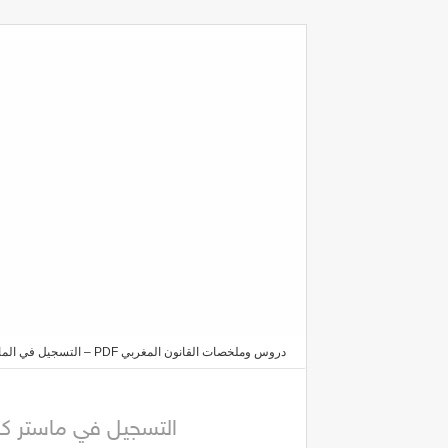
دروس وملخصات القانون المغربي PDF – التسجيل في الماستر والدكتوراه 2025/2026
كلية الشريعة فاس 2023 2024
التسجيل في ماستر كلية ال