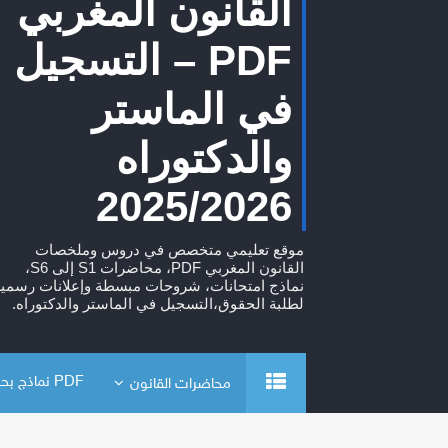
القانون المغربي
PDF – التسجيل
في الماستر
والدكتوراه
2025/2026
موقع تعليمي متخصص في دروس وملخصات
القانون المغربي PDF، محاضرات S1 إلى S6،
نماذج امتحانات، شروحات مبسطة وإعلانات رسمية
لطلبة الحقوق،التسجيل في الماستر والدكتوراه.
PDF نماذج بحوث
محاضرات القانون