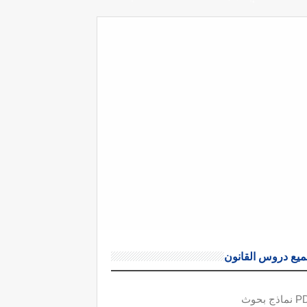
يع دروس القانون
ذج بحوث