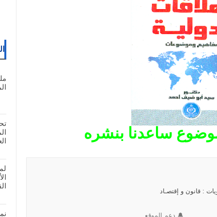
ال
مل
المغ
تح
موضوع ساعدنا بنشره
ال
لم
ال
الق
ات : قانون و إقتصـاد
نم
🔔 دعم الموقع