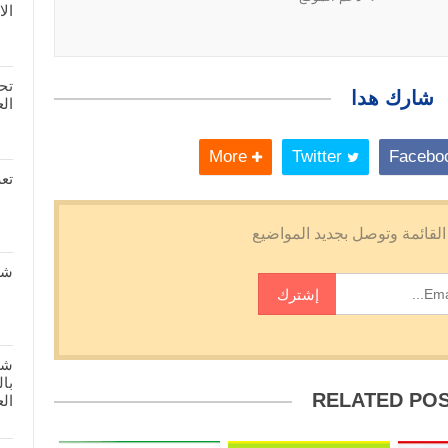
الا
تحم
شارك هدا
العد
More
Twitter
تعر
شر
شر
بال
RELATED PO
الع