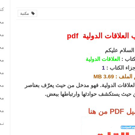
كتب
مكتبة
مح
لعلاقات الدولية pdf
مح
مح
السلام عليكم
كتاب :
العلاقات الدولية
مح
جزاء الكتاب :
1
مح
ملف : 3.69 MB
خ العلاقات الدولية. فهو مدخل من حيث يعرّف بعناصر
مح
من حيث يستكشف حوادثها وارتباطها ببعض.
مح
 من هنا
مح
نـم