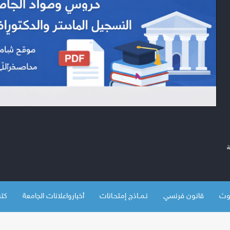
قانون فرنسي
نـمــاذج إمتحـانات
أخبارواعلانات الجامعة
كتب