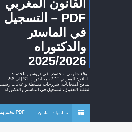
القانون المغربي
PDF – التسجيل
في الماستر
والدكتوراه
2025/2026
موقع تعليمي متخصص في دروس وملخصات
القانون المغربي PDF، محاضرات S1 إلى S6،
نماذج امتحانات، شروحات مبسطة وإعلانات رسمية
لطلبة الحقوق،التسجيل في الماستر والدكتوراه.
PDF نماذج بحوث
محاضرات القانون