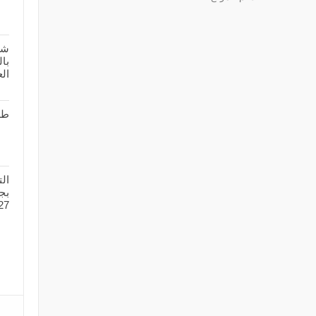
شر
بال
الع
طل
ال
27