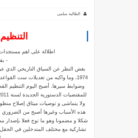
الطالبة سلمى
التنظيم
اطلالة على اهم مستجدات مش
- بق
بغض النظر عن السياق التاريخي الذي عرف
1974، وما واكبه من تعديلات ست القواع
وضوابط سيرها. أصبح اليوم التنظيم الق
ولا يتماشى و توصيات ميثاق إصلاح منظومة
هذه الأسباب وغيرها أصبح من الضروري إع
تشاركية مع مختلف المتدخلين في الحقل ا
ا