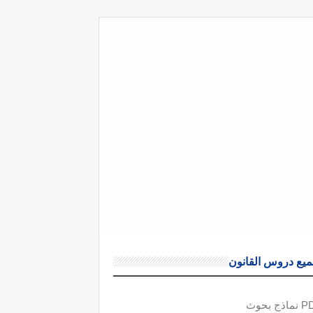
يع دروس القانون
ذج بحوث