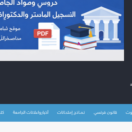
قانون فرنسي
نـمــاذج إمتحـانات
أخبارواعلانات الجامعة
كتب