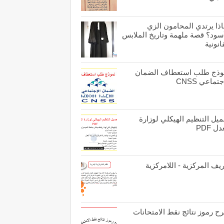
اذا يرتدي المحامون الزي
أسود؟ قصة ملهمة وتاريخ الملابس
انونية
وذج طلب استعطاف الضمان
جتماعي CNSS
يل التنظيم الهيكلي لوزارة
ل PDF
يف المركزية - اللامركزية
ح رموز نتائج نقط الامتحانات