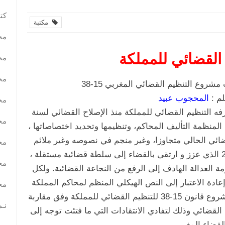
كتب
مكتبة
مح
 القضائي للمملكة
مح
مح
روع التنظيم القضائي المغربي 15-38
لم :
المحجوب عبيد
مح
ه التنظيم القضائي للمملكة منذ الإصلاح القضائي لسنة
مح
د المنظمة التأليف المحاكم، وتنظيمها وتحديد اختصاصاتها ،
ضائي الحالي متجاوزا، وغير منجم في نصوصه وغير ملائم
مح
للمقتضيات الدستورية الجديدة لسنة 2011 الذي عزز و ارتقى بالقضاء إلى سلطة قضائية مستقلة ،
مح
 العدالة الهادف إلى الرفع من النجاعة القضائية. ولكل
ادة الاعتبار إلى النص الهيكلي المنظم لمحاكم المملكة
مح
شكلا و مضمونا وهو ما توج فعلا بإصدار مشروع قانون 15-38 للتنظيم القضائي للمملكة وفق مقاربة
نـم
لقضائي وذلك لتفادي الانتقادات التي ما فتئت توجه إلى
لقضاء المغربي.