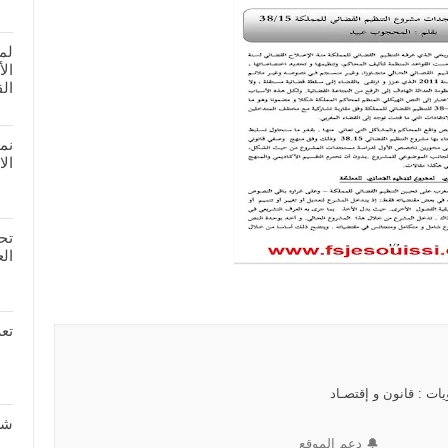
لم
ال
الق
نم
الا
تحم
العد
تعر
ات : قانون و إقتصـاد
شر
🔔 دعم الموقع