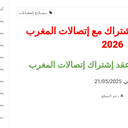
كتب
نـمــاذج إمتحـانات
مح
تراك مع إتصالات المغرب
مح
2026
مح
مح
د إشتراك إتصالات المغرب
مح
مح
21/05/2025
مح
🔔 دعم الموقع
مح
نـم