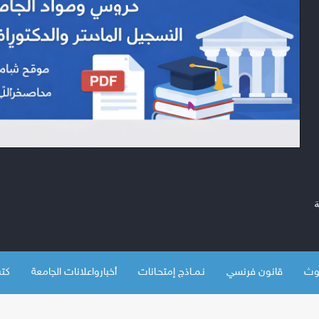
قانون فرنسي
نـمــاذج إمتحـانات
أخبارواعلانات الجامعة
كتب