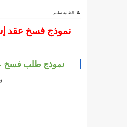
الطالبة سلمى
نموذج فسخ عقد إش
نموذج طلب فسخ عق
في: 