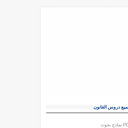
يع دروس القانون
ذج بحوث