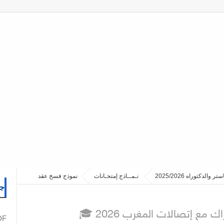
نـمــاذج إمتحـانات
نموذج فسخ عقد
جم
مع إتصالات المغرب 2026
PDF نما