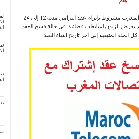
هام:
لم
الاشتراك في خدمة الإنترنت اتصالات المغرب مشروط بإبرام عقد التزامي مدته 12 إلى 24
ال
 قد يعرض الزبون لمتابعات قضائية. في حالة فسخ العقد
الق
ل المدة المتبقية إلى آخر تاريخ انتهاء العقد.
نم
الا
تحم
العد
تعر
شر