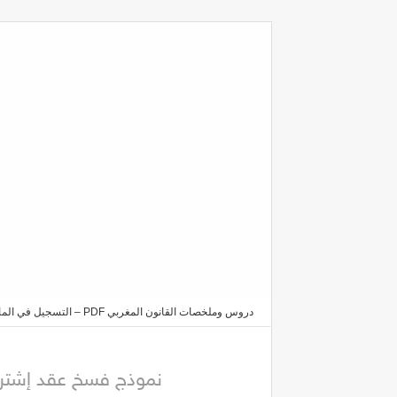
دروس وملخصات القانون المغربي PDF – التسجيل في الماستر والدكتوراه 2025/2026
إشتراك مع إتصالات المغرب 2026
نموذج فسخ عقد إشتراك 