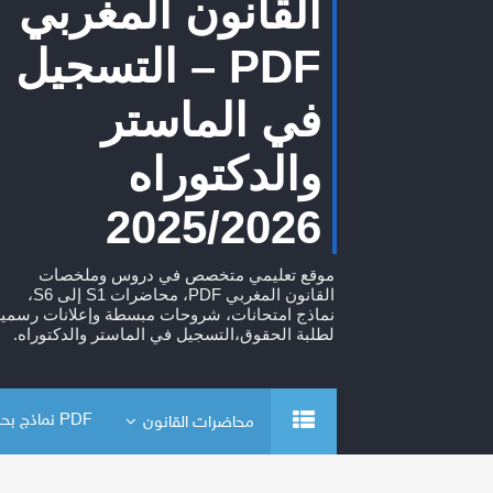
القانون المغربي
PDF – التسجيل
في الماستر
والدكتوراه
2025/2026
موقع تعليمي متخصص في دروس وملخصات
القانون المغربي PDF، محاضرات S1 إلى S6،
نماذج امتحانات، شروحات مبسطة وإعلانات رسمية
لطلبة الحقوق،التسجيل في الماستر والدكتوراه.
PDF نماذج بحوث
محاضرات القانون