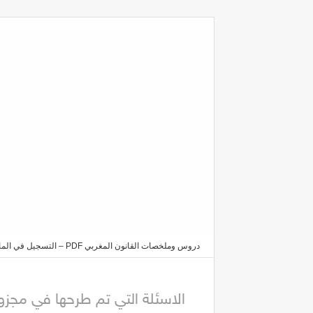
دروس وملخصات القانون المغربي PDF – التسجيل في الماستر والدكتوراه 2025/2026
في مجزوءة النظرية العامة للالتزامات من قبل الاستاذ جمال ا
الاسئلة التي تم طرحها في مجزوء