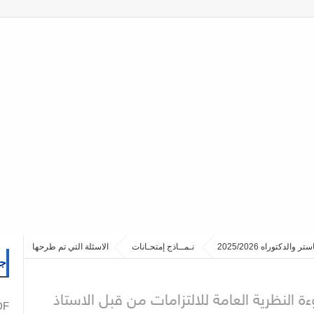
نـمــاذج إمتحـانات
الاسئلة التي تم طرحها
جم
لطاهري
ة النظرية العامة للالتزامات من قبل الاستاذ
PDF نما