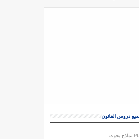
يع دروس القانون
ذج بحوث