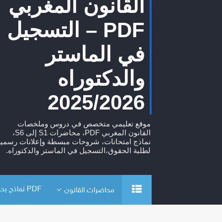
القانون المغربي
PDF – التسجيل
في الماستر
والدكتوراه
2025/2026
موقع تعليمي متخصص في دروس وملخصات
القانون المغربي PDF، محاضرات S1 إلى S6،
نماذج امتحانات، شروحات مبسطة وإعلانات رسمية
لطلبة الحقوق،التسجيل في الماستر والدكتوراه.
PDF نماذج بحوث
محاضرات القانون