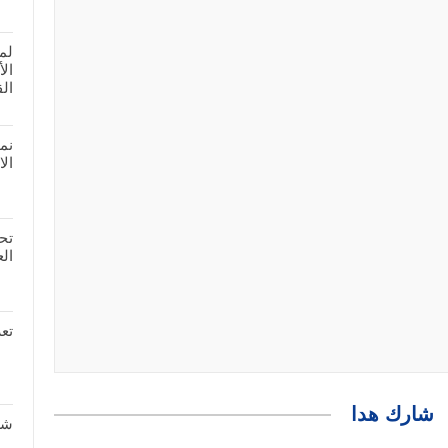
لم
ال
الق
نم
الا
تحم
العد
تعر
شارك هدا
شر