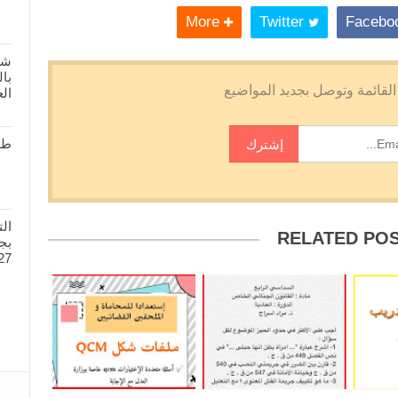
More
Twitter
شر
بال
الع
طل
ال
RELATED PO
27