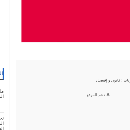
ال
ات : قانون و إقتصـاد
مل
🔔 دعم الموقع
المغ
تح
ال