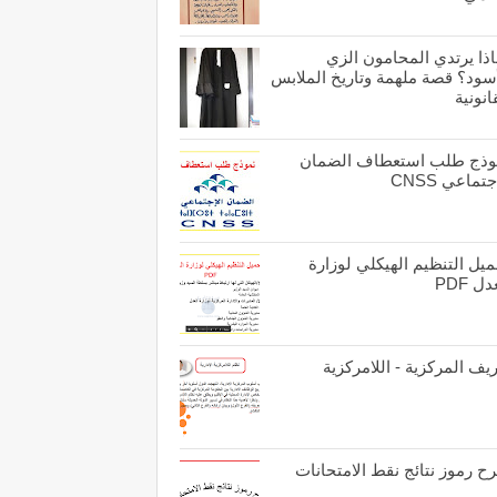
اذا يرتدي المحامون الزي
أسود؟ قصة ملهمة وتاريخ الملابس
انونية
وذج طلب استعطاف الضمان
جتماعي CNSS
يل التنظيم الهيكلي لوزارة
ل PDF
يف المركزية - اللامركزية
ح رموز نتائج نقط الامتحانات