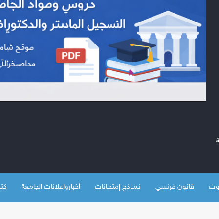
قانون فرنسي
نـمــاذج إمتحـانات
أخبارواعلانات الجامعة
كتب