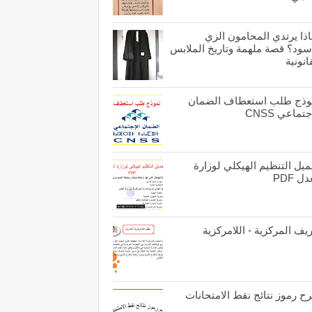
اذا يرتدي المحامون الزي
أسود؟ قصة ملهمة وتاريخ الملابس
انونية
وذج طلب استعطاف الضمان
جتماعي CNSS
يل التنظيم الهيكلي لوزارة
ل PDF
يف المركزية - اللامركزية
ح رموز نتائج نقط الامتحانات