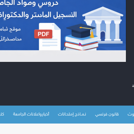
قانون فرنسي
نـمــاذج إمتحـانات
أخبارواعلانات الجامعة
كتب