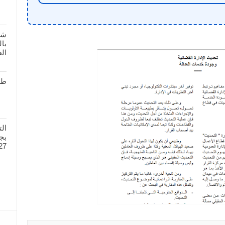
شر
بال
الع
طل
ال
27