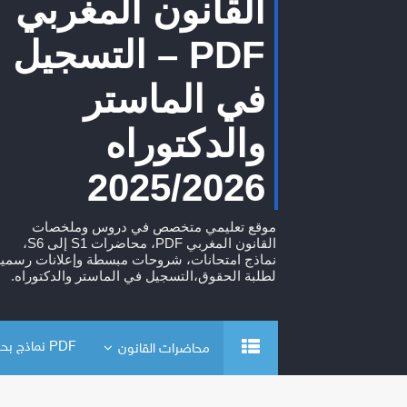
القانون المغربي
PDF – التسجيل
في الماستر
والدكتوراه
2025/2026
موقع تعليمي متخصص في دروس وملخصات
القانون المغربي PDF، محاضرات S1 إلى S6،
نماذج امتحانات، شروحات مبسطة وإعلانات رسمية
لطلبة الحقوق،التسجيل في الماستر والدكتوراه.
PDF نماذج بحوث
محاضرات القانون