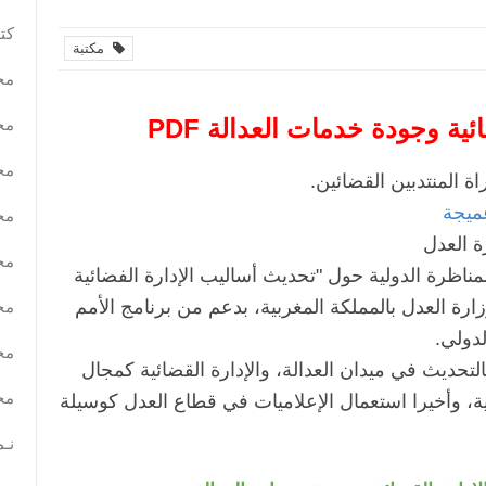
كتب
مكتبة
مح
ية وجودة خدمات العدالة PDF
مح
مح
اة المنتدبين القضائين.
غميجة
مح
مح
اظرة الدولية حول "تحديث أساليب الإدارة الفضائية
ة العدل بالمملكة المغربية، بدعم من برنامج الأمم
مح
مح
لتحديث في ميدان العدالة، والإدارة القضائية کمجال
مح
ية، وأخيرا استعمال الإعلاميات في قطاع العدل كوسيلة
نـم