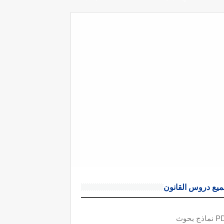
يع دروس القانون
ذج بحوث