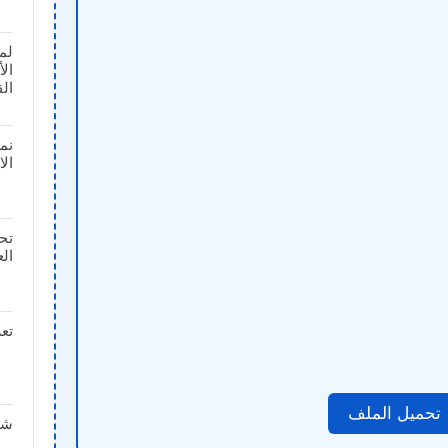
لم
ال
الق
نم
الا
تحم
العد
تعر
تحميل الملف
شر