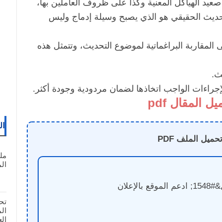
صعيد الهياكل المعنية وكذا على ظروف العاملين بها،
لتحديث الحقيقي هو الذي يصبح وسيلة إدماج وليس
ى المقاربة البراغماتية لموضوع التحديث، وتتمثل هذه
ث.
الإجراءات الواجب اتخاذها لضمان مردودية وجودة أكثر.
يل المقال pdf
ال
حميل الملف PDF
مل
المغ
الإعلان
تح
ال