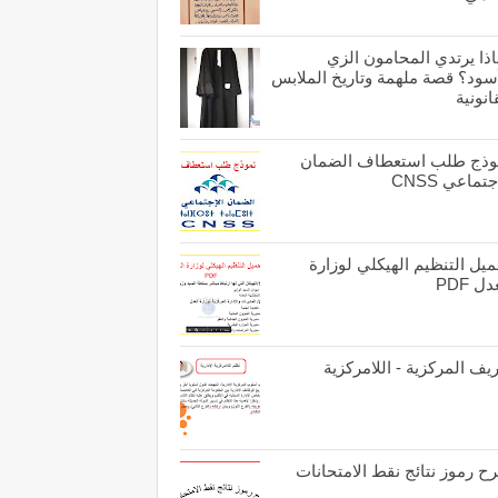
اذا يرتدي المحامون الزي
أسود؟ قصة ملهمة وتاريخ الملابس
انونية
وذج طلب استعطاف الضمان
جتماعي CNSS
يل التنظيم الهيكلي لوزارة
ل PDF
يف المركزية - اللامركزية
ح رموز نتائج نقط الامتحانات