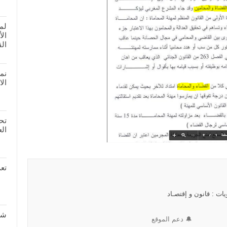
لم
ال
الق
نم
الا
تحم
العد
تعر
ات : قانون و إقتصـاد
شر
🔔 دعم الموقع