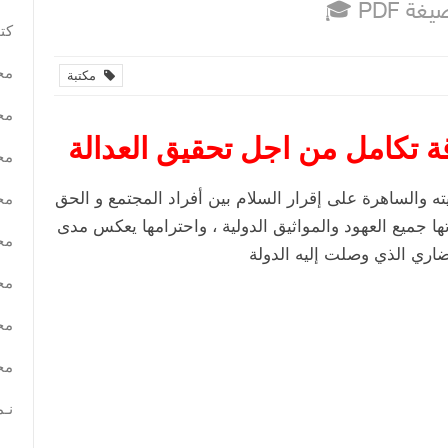
غة PDF
كتب
مح
مكتبة
مح
قة تكامل من اجل تحقيق العدالة
مح
 والساهرة على إقرار السلام بين أفراد المجتمع و الحق
مح
ا جميع العهود والمواثيق الدولية ، واحترامها يعكس مدى
مح
اري الذي وصلت إليه الدولة
مح
مح
مح
نـم