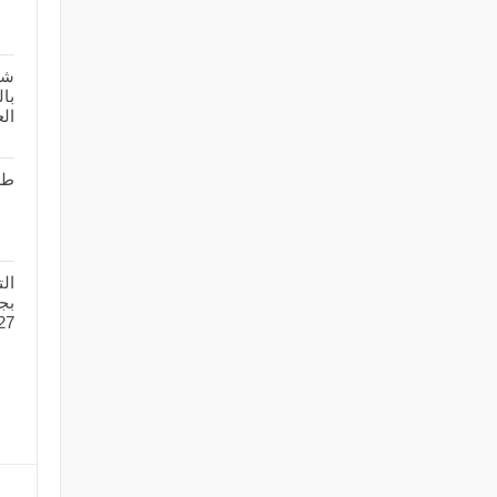
شر
بال
الع
طل
ال
27