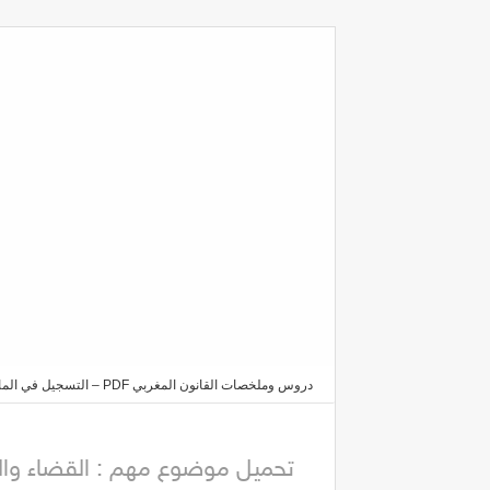
دروس وملخصات القانون المغربي PDF – التسجيل في الماستر والدكتوراه 2025/2026
علاقة تكامل من اجل تحقيق العدالة بصيغة PDF
تحميل موضوع مهم : القضاء والم