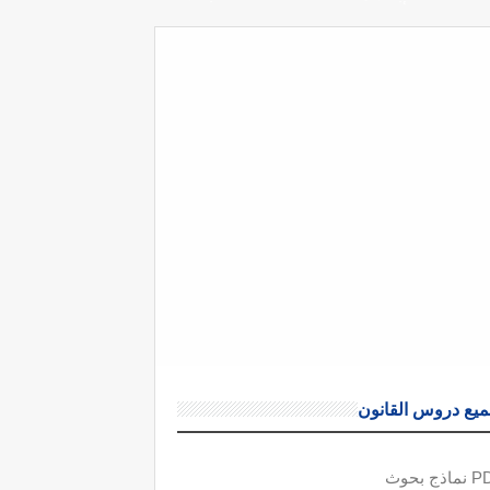
يع دروس القانون
ذج بحوث