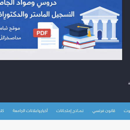
قانون فرنسي
نـمــاذج إمتحـانات
أخبارواعلانات الجامعة
كتب