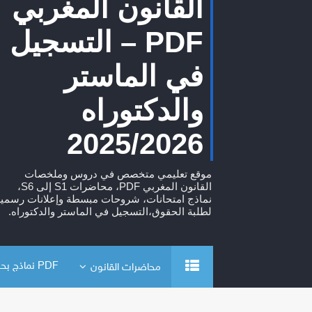
القانون المغربي
PDF – التسجيل
في الماستر
والدكتوراه
2025/2026
موقع تعليمي متخصص في دروس وملخصات
القانون المغربي PDF، محاضرات S1 إلى S6،
نماذج امتحانات، شروحات مبسطة وإعلانات رسمية
لطلبة الحقوق،التسجيل في الماستر والدكتوراه.
PDF نماذج بحوث
محاضرات القانون