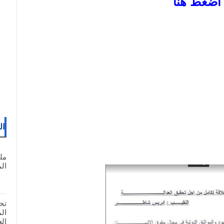
اضغط هنا
ال
مل
المغ
تح
ال