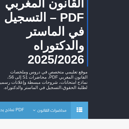
القانون المغربي
PDF – التسجيل
في الماستر
والدكتوراه
2025/2026
موقع تعليمي متخصص في دروس وملخصات
القانون المغربي PDF، محاضرات S1 إلى S6،
نماذج امتحانات، شروحات مبسطة وإعلانات رسمية
لطلبة الحقوق،التسجيل في الماستر والدكتوراه.
PDF نماذج بحوث
محاضرات القانون