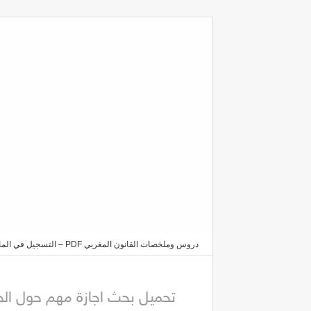
دروس وملخصات القانون المغربي PDF – التسجيل في الماستر والدكتوراه 2025/2026
الاحتجاجية في المغرب من التمرد إلى التظاهر PDF
تحميل بحث اجازة مهم حول الحر