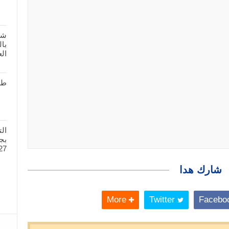
شر
بال
الع
طل
ال
27
شارك هدا
More
Twitter