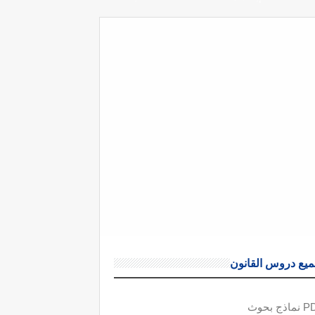
يع دروس القانون
ذج بحوث