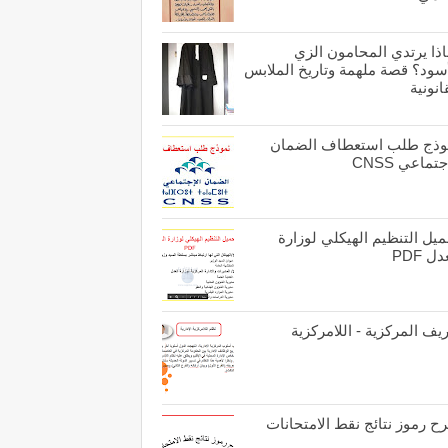
اذا يرتدي المحامون الزي
أسود؟ قصة ملهمة وتاريخ الملابس
انونية
وذج طلب استعطاف الضمان
جتماعي CNSS
يل التنظيم الهيكلي لوزارة
ل PDF
يف المركزية - اللامركزية
ح رموز نتائج نقط الامتحانات