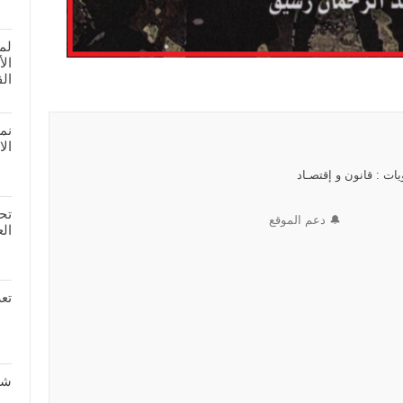
لم
ال
الق
نم
الا
ات : قانون و إقتصـاد
تحم
🔔 دعم الموقع
العد
تعر
شر