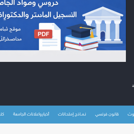
قانون فرنسي
نـمــاذج إمتحـانات
أخبارواعلانات الجامعة
كتب