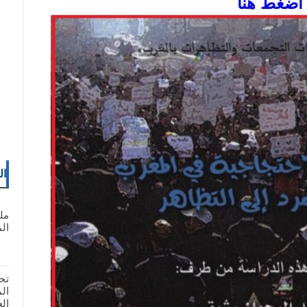
اضغط هنا
ال
مل
المغ
تح
ال