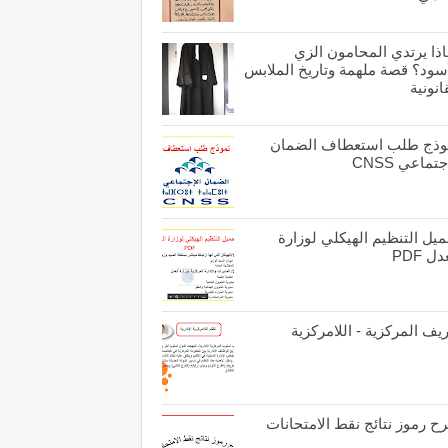
اذا يرتدي المحامون الزي
أسود؟ قصة ملهمة وتاريخ الملابس
انونية
وذج طلب استعطاف الضمان
جتماعي CNSS
يل التنظيم الهيكلي لوزارة
ل PDF
يف المركزية - اللامركزية
ح رموز نتائج نقط الامتحانات