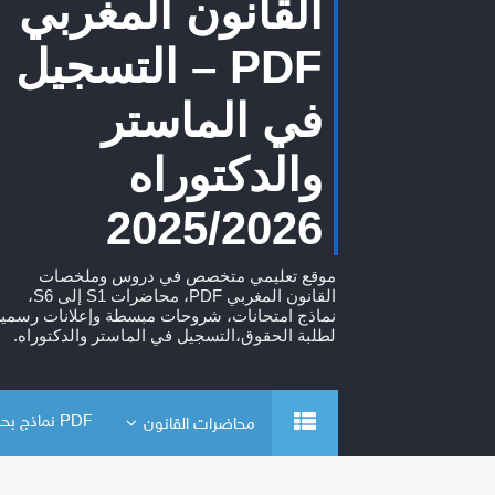
القانون المغربي
PDF – التسجيل
في الماستر
والدكتوراه
2025/2026
موقع تعليمي متخصص في دروس وملخصات
القانون المغربي PDF، محاضرات S1 إلى S6،
نماذج امتحانات، شروحات مبسطة وإعلانات رسمية
لطلبة الحقوق،التسجيل في الماستر والدكتوراه.
PDF نماذج بحوث
محاضرات القانون