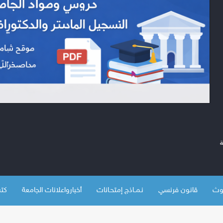
قانون فرنسي
نـمــاذج إمتحـانات
أخبارواعلانات الجامعة
كتب