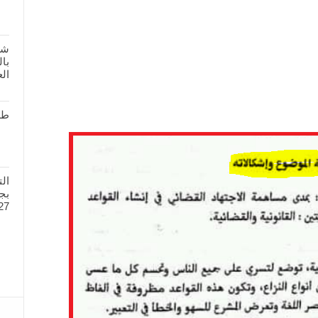
شر
بال
الع
طل
ال
27