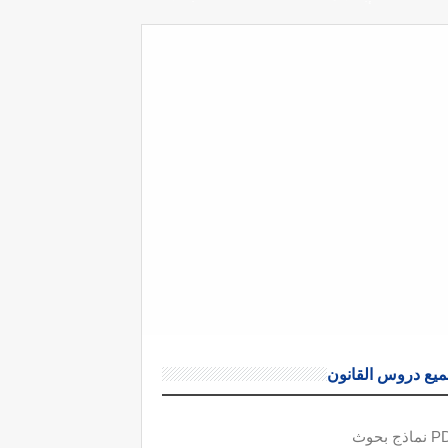
يع دروس القانون
ذج بحوث